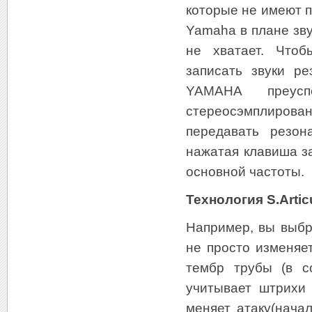
которые не имеют 
Yamaha в плане зву
не хватает. Чтоб
записать звуки р
YAMAHA преусп
стереосэмплиро
передавать резон
нажатая клавиша з
основной частоты.
Технология S.Artic
Например, вы выбр
не просто изменяе
тембр трубы (в с
учитывает штрихи 
меняет атаку(нача