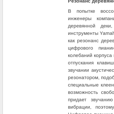
Резонанс деревянн
В попытке воссо
инженеры компан
деревянной деки,
инструменты Yamah
как резонанс дере
цифрового пиани
колебаний корпуса
отпускания клави
звучании акустиче
резонатором, подо
специальные клеен
возможность свобо
придает звучанию
вибрации, поэто