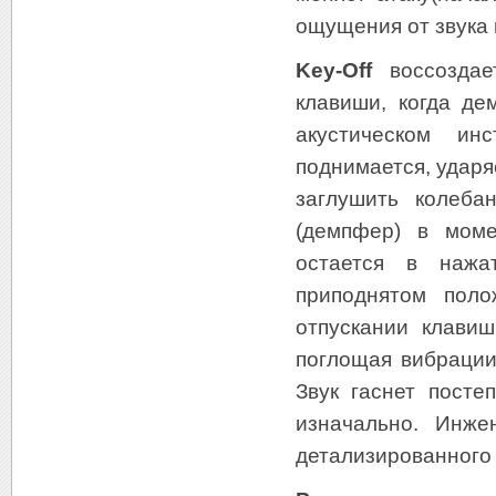
ощущения от звука 
Key-Off
воссоздае
клавиши, когда де
акустическом ин
поднимается, ударя
заглушить колеба
(демпфер) в моме
остается в нажа
приподнятом поло
отпускании клавиш
поглощая вибрации
Звук гаснет посте
изначально. Инж
детализированного 