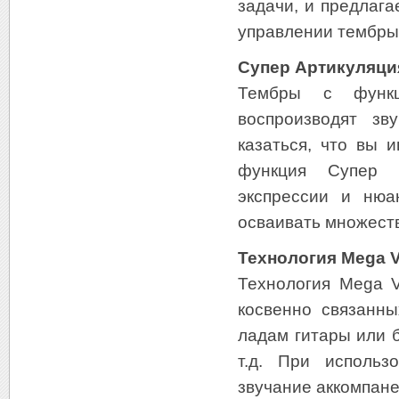
задачи, и предлага
управлении тембры
Супер Артикуляция
Тембры с функц
воспроизводят зв
казаться, что вы 
функция Супер а
экспрессии и нюа
осваивать множеств
Технология Mega V
Технология Mega V
косвенно связанн
ладам гитары или б
т.д. При использ
звучание аккомпан