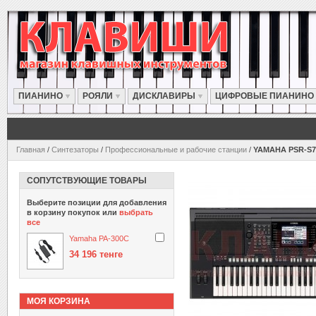
ПИАНИНО
РОЯЛИ
ДИСКЛАВИРЫ
ЦИФРОВЫЕ ПИАНИНО
Главная
/
Синтезаторы
/
Профессиональные и рабочие станции
/
YAMAHA PSR-S7
СОПУТСТВУЮЩИЕ ТОВАРЫ
Выберите позиции для добавления
в корзину покупок или
выбрать
все
Yamaha PA-300С
34 196 тенге
МОЯ КОРЗИНА