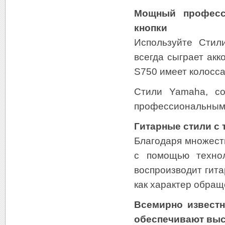
Мощный професс
кнопки
Используйте Стил
всегда сыграет ак
S750 имеет колосса
Стили Yamaha, с
профессиональными
Гитарные стили с 
Благодаря множест
с помощью технол
воспроизводит гит
как характер обращ
Всемирно известн
обеспечивают выс