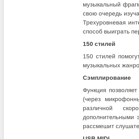
музыкальный фрагм
свою очередь изуча
Трехуровневая инт
способ выиграть п
150 стилей
150 стилей помогу
музыкальных жанро
Сэмплирование
Функция позволяет
(через микрофонн
различной скор
дополнительными э
рассмешит слушате
USB MIDI