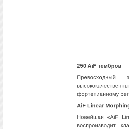
250 AiF тембров
Превосходный 
высококачественны
фортепианному репе
AiF Linear Morphin
Новейшая «AiF
Li
воспроизводит кл