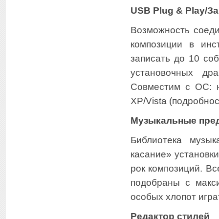
USB Plug & Play/За
Возможность соеди
композиции в инс
записать до 10 со
установочных др
Совместим с ОС: 
XP/Vista (подробно
Музыкальные пре
Библиотека музык
касание» установки
рок композиций. В
подобраны с макс
особых хлопот игр
Редактор стилей