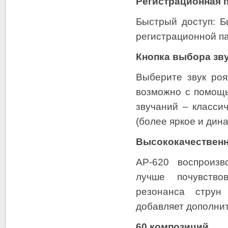
Регистрационная 
Быстрый доступ: Б
регистрационной пам
Кнопка выбора зв
Выберите звук роя
возможно с помощь
звучаний – класси
(более яркое и дин
Высококачествен
AP-620 воспроизв
лучше почувство
резонанса струн 
добавляет дополни
60 композиций