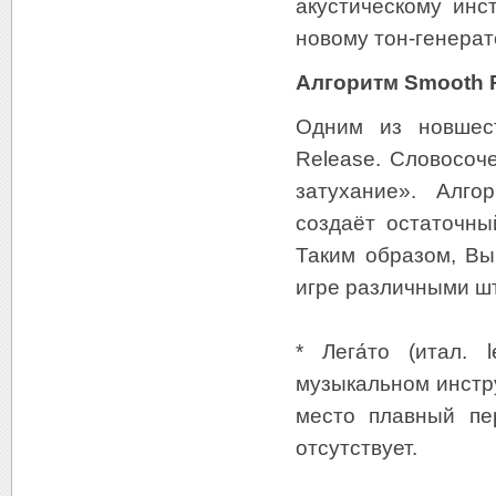
акустическому инс
новому тон-генерат
Алгоритм Smooth 
Одним из новшест
Release. Словосоч
затухание». Алго
создаёт остаточны
Таким образом, Вы
игре различными шт
* Лега́то (итал.
музыкальном инстру
место плавный пе
отсутствует.