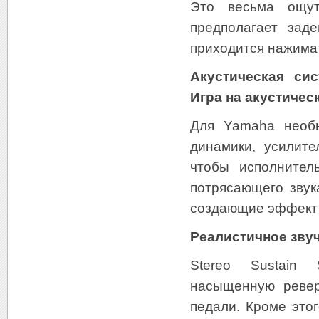
Это весьма ощут
предполагает зад
приходится нажима
Акустическая си
Игра на акустичес
Для Yamaha необы
динамики, усилит
чтобы исполнител
потрясающего звук
создающие эффект 
Реалистичное звуч
Stereo Sustain 
насыщенную ревер
педали. Кроме это