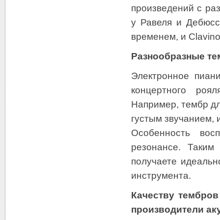
произведений с ра
у Равеля и Дебюсс
временем, и Clavin
Разнообразные те
Электронное пиан
концертного роя
Например, тембр дл
густым звучанием, 
Особенность вос
резонансе. Таким
получаете идеальн
инструмента.
Качеству тембров
производители ак