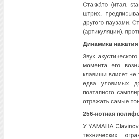
Cтакка́то (итал. 
штрих, предписыв
другого паузами. С
(артикуляции), про
Динамика нажатия 
Звук акустическог
момента его возн
клавиши влияет не 
едва уловимых до
поэтапного сэмпли
отражать самые то
256-нотная полифо
У YAMAHA Clavinov
технических огр