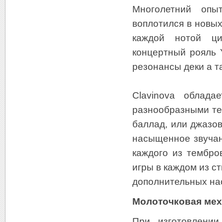
Многолетний опы
воплотился в новых
каждой нотой ци
концертный рояль 
резонансы деки а 
Clavinova облада
разнообразными те
баллад, или джазов
насыщенное звучан
каждого из тембро
игры в каждом из с
дополнительных на
Молоточковая мех
При изготовлении