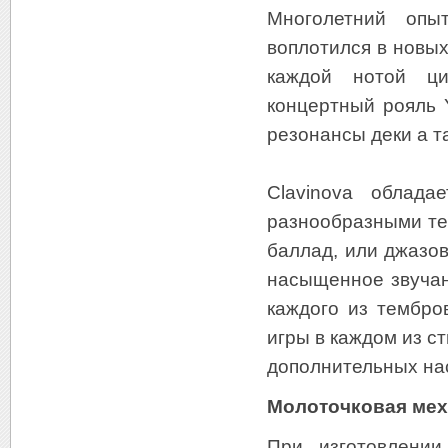
Многолетний опы
воплотился в новых
каждой нотой ци
концертный рояль 
резонансы деки а 
Clavinova облада
разнообразными те
баллад, или джазов
насыщенное звучан
каждого из тембро
игры в каждом из с
дополнительных на
Молоточковая мех
При изготовлении