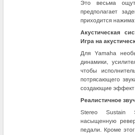
Это весьма ощут
предполагает зад
приходится нажима
Акустическая си
Игра на акустичес
Для Yamaha необы
динамики, усилит
чтобы исполнител
потрясающего звук
создающие эффект 
Реалистичное звуч
Stereo Sustain 
насыщенную ревер
педали. Кроме это