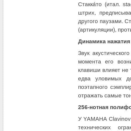
Cтакка́то (итал. 
штрих, предписыв
другого паузами. С
(артикуляции), про
Динамика нажатия 
Звук акустическог
момента его возн
клавиши влияет не 
едва уловимых до
поэтапного сэмпли
отражать самые то
256-нотная полифо
У YAMAHA Clavinov
технических огр