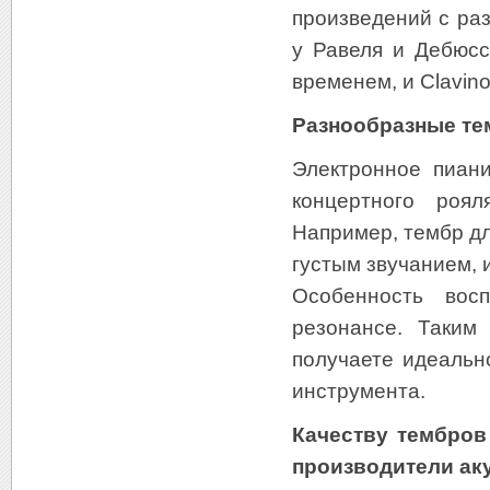
произведений с ра
у Равеля и Дебюсс
временем, и Clavin
Разнообразные те
Электронное пиан
концертного роя
Например, тембр дл
густым звучанием, 
Особенность вос
резонансе. Таким
получаете идеальн
инструмента.
Качеству тембров
производители ак