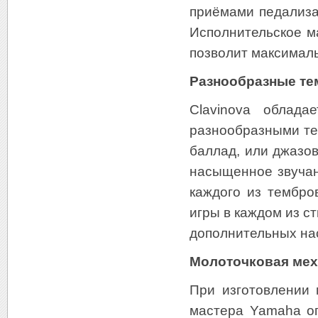
приёмами педализац
Исполнительское м
позволит максимал
Разнообразные те
Clavinova облада
разнообразными те
баллад, или джазов
насыщенное звучан
каждого из тембро
игры в каждом из с
дополнительных на
Молоточковая мех
При изготовлении 
мастера Yamaha о