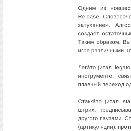
Одним из новшест
Release. Словосоч
затухание». Алго
создаёт остаточны
Таким образом, Вы
игре различными шт
Лега́то (итал. leg
инструменте, свя
плавный переход одн
Cтакка́то (итал. 
штрих, предписыв
другого паузами. С
(артикуляции), про