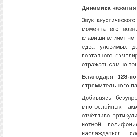
Динамика нажатия 
Звук акустическог
момента его возн
клавиши влияет не 
едва уловимых до
поэтапного сэмпли
отражать самые то
Благодаря 128-н
стремительного па
Добиваясь безупр
многослойных ак
отчётливо артикул
нотной полифони
наслаждаться с