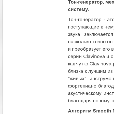
Тон-генератор, ме
систему.
Тон-генератор - эт
поступающие к нем
звука заключаетс
насколько точно он
и преобразует его 
серии Clavinova и 
как чутко Clavinov
близка к лучшим из
"живых" инструме
фортепиано благод
акустическому инс
благодаря новому т
Алгоритм Smooth 