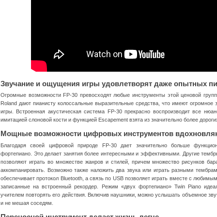
Звучание и ощущения игры удовлетворят даже опытных п
Огромные возможности FP-30 превосходят любые инструменты этой ценовой груп
Roland дают пианисту колоссальные выразительные средства, что имеют огромное з
игры. Встроенная акустическая система FP-30 прекрасно воспроизводит все нюа
имитацией слоновой кости и функцией Escapement взята из значительно более дорог
Мощные возможности цифровых инструментов вдохновляют
Благодаря своей цифровой природе FP-30 дает значительно больше функцион
фортепиано. Это делает занятия более интересными и эффективными. Другие тембры
позволяют играть во множестве жанров и стилей, причем множество рисунков бар
аккомпанировать. Возможно также наложить два звука или играть разными тембрам
обеспечивает протокол Bluetooth, а связь по USB позволяет играть вместе с любимы
записанные на встроенный рекордер. Режим «двух фортепиано» Twin Piano идеа
учителем повторять его действия. Включив наушники, можно услышать объемное зву
и не мешая соседям.