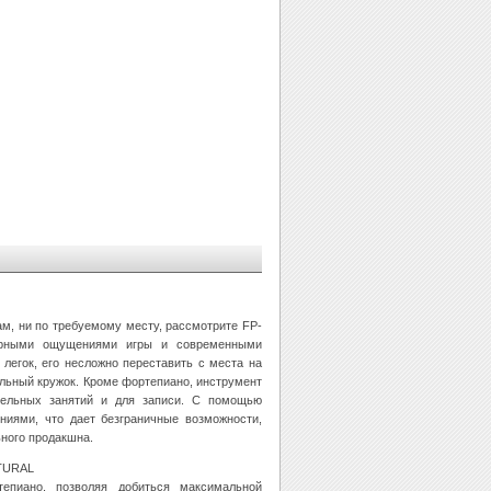
ам, ни по требуемому месту, рассмотрите FP-
верными ощущениями игры и современными
легок, его несложно переставить с места на
альный кружок. Кроме фортепиано, инструмент
тельных занятий и для записи. С помощью
ниями, что дает безграничные возможности,
ьного продакшна.
ATURAL
епиано, позволяя добиться максимальной