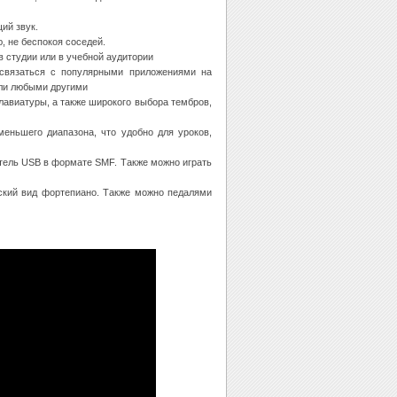
ий звук.
, не беспокоя соседей.
в студии или в учебной аудитории
т связаться с популярными приложениями на
 или любыми другими
лавиатуры, а также широкого выбора тембров,
еньшего диапазона, что удобно для уроков,
тель USB в формате SMF. Также можно играть
еский вид фортепиано. Также можно педалями