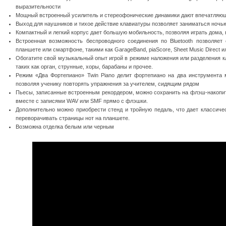
выразительности
Мощный встроенный усилитель и стереофонические динамики дают впечатляющ
Выход для наушников и тихое действие клавиатуры позволяет заниматься ночью
Компактный и легкий корпус дает большую мобильность, позволяя играть дома, 
Встроенная возможность беспроводного соединения по Bluetooth позволяе
планшете или смартфоне, такими как GarageBand, piaScore, Sheet Music Direct
Обогатите свой музыкальный опыт игрой в режиме наложения или разделения к
таких как орган, струнные, хоры, барабаны и прочее.
Режим «Два Фортепиано» Twin Piano делит фортепиано на два инструмента м
позволяя ученику повторять упражнения за учителем, сидящим рядом
Пьесы, записанные встроенным рекордером, можно сохранить на флэш-накопи
вместе с записями WAV или SMF прямо с флэшки.
Дополнительно можно приобрести стенд и тройную педаль, что дает классич
переворачивать страницы нот на планшете.
Возможна отделка белым или черным