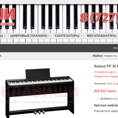
РЫ
ЦИФРОВЫЕ ПИАНИНО
СИНТЕЗАТОРЫ
MIDI КЛАВИАТУРЫ
Моя
Найти
K
Roland FP-30 
Отправить другу
Разместите первы
Наличие:
Нет в н
414 631 тенге
Добавить в 
Краткая инфор
Компактное цифр