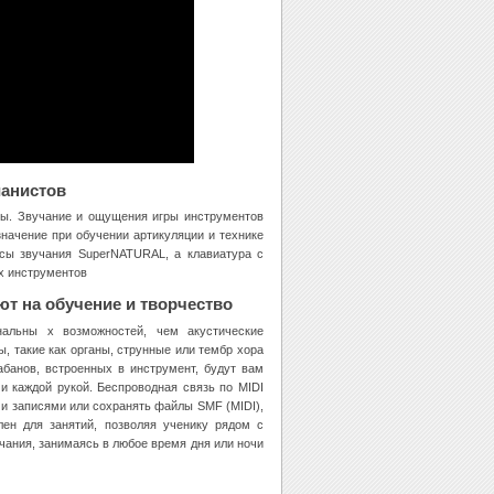
ианистов
пы. Звучание и ощущения игры инструментов
начение при обучении артикуляции и технике
нсы звучания SuperNATURAL, а клавиатура с
их инструментов
 на обучение и творчество
альны х возможностей, чем акустические
, такие как органы, струнные или тембр хора
абанов, встроенных в инструмент, будут вам
и каждой рукой. Беспроводная связь по MIDI
ми записями или сохранять файлы SMF (MIDI),
лен для занятий, позволяя ученику рядом с
чания, занимаясь в любое время дня или ночи