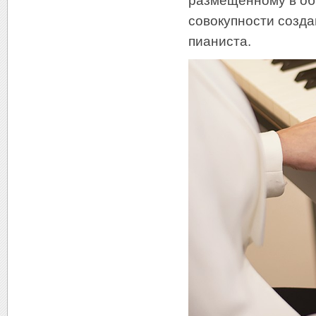
размещенному в обн
совокупности созд
пианиста.